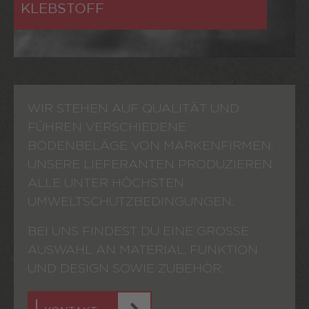
KLEBSTOFF
WIR STEHEN AUF QUALITÄT UND
FÜHREN VERSCHIEDENE
BODENBELÄGE VON MARKENFIRMEN.
UNSERE LIEFERANTEN PRODUZIEREN
ALLE UNTER HÖCHSTEN
UMWELTSCHUTZBEDINGUNGEN.
BEI UNS FINDEST DU EINE GROSSE
AUSWAHL AN MATERIAL, FUNKTION
UND DESIGN SOWIE ZUBEHÖR.