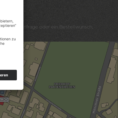
hören.
me, eine Anfrage oder ein Bestellwunsch,
ei uns.