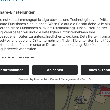
Wir freuen uns von dir zu 
Sei es eine Kontaktaufnah
Melde dich in jedem Fall b